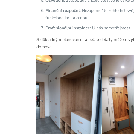
Osvětlení
: Zvážte, zda chcete vestavěné osvětle
Finanční rozpočet
: Nezapomeňte zohlednit svůj
funkcionalitou a cenou.
Profesionální instalace
: U nás samozřejmost.
S důkladným plánováním a péčí o detaily můžete
vy
domova.