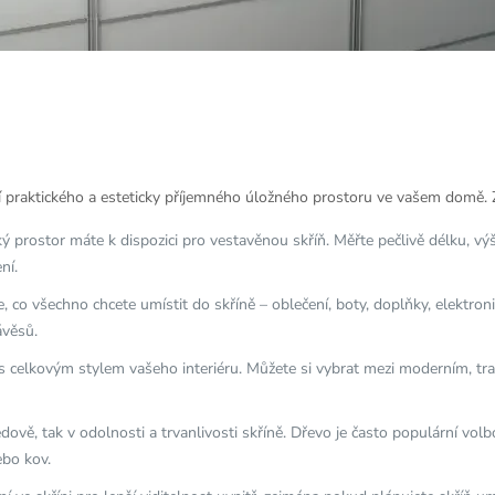
í praktického a esteticky příjemného úložného prostoru ve vašem domě. Zde
aký prostor máte k dispozici pro vestavěnou skříň. Měřte pečlivě délku, v
ní.
te, co všechno chcete umístit do skříně – oblečení, boty, doplňky, elektr
ávěsů.
t s celkovým stylem vašeho interiéru. Můžete si vybrat mezi moderním, tr
ledově, tak v odolnosti a trvanlivosti skříně. Dřevo je často populární vol
ebo kov.