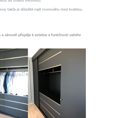
ístit do tmavší místnosti.
a, takže je důležité najít rovnováhu mezi kvalitou,
a zároveň přispěje k estetice a funkčnosti vašeho