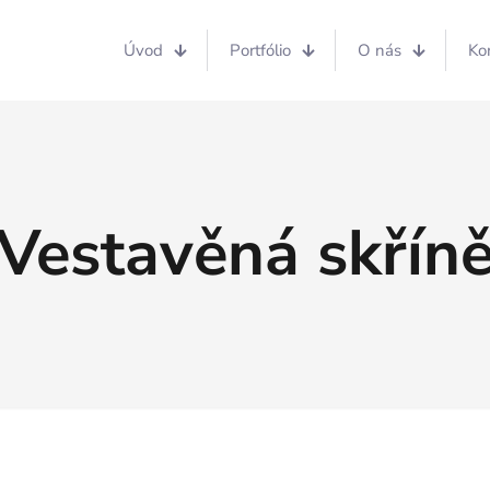
Úvod
Portfólio
O nás
Ko
Vestavěná skřín