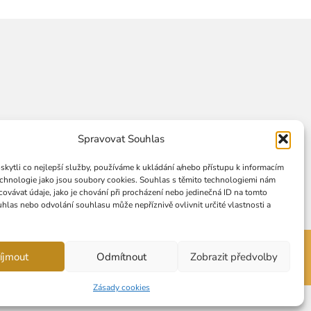
Spravovat Souhlas
ytli co nejlepší služby, používáme k ukládání a/nebo přístupu k informacím
technologie jako jsou soubory cookies. Souhlas s těmito technologiemi nám
ovávat údaje, jako je chování při procházení nebo jedinečná ID na tomto
las nebo odvolání souhlasu může nepříznivě ovlivnit určité vlastnosti a
íjmout
Odmítnout
Zobrazit předvolby
Zásady cookies