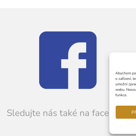
Abychom posk
o zařízení, 
umožní zprac
webu. Nesouh
funkce.
Sledujte nás také na faceboku
Př