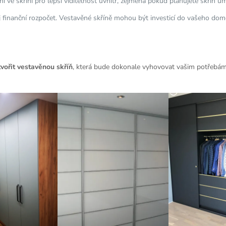
ní ve skříni pro lepší viditelnost uvnitř, zejména pokud plánujete skříň um
 finanční rozpočet. Vestavěné skříně mohou být investicí do vašeho domov
tvořit vestavěnou skříň
, která bude dokonale vyhovovat vašim potřebám 