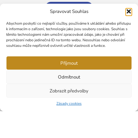
Spravovat Souhlas
Abychom poskytli co nejlepší služby, používáme k ukládání a/nebo přístupu
k informacím o zařízení, technologie jako jsou soubory cookies. Souhlas s
těmito technologiemi nám umožní zpracovávat údaje, jako je chování při
procházení nebo jedinečná ID na tomto webu. Nesouhlas nebo odvolání
souhlasu může nepříznivě ovlivnit určité vlastnosti a funkce.
Příjmout
Sledujte nás také na faceboku
Odmítnout
Zobrazit předvolby
Úvod
Portfólio
O nás
Kontakt
Zásady cookies
2026 © Truhlarstvikopecky.com. All Rights Reserved.
Vyrobil:
Designrepublic.cz